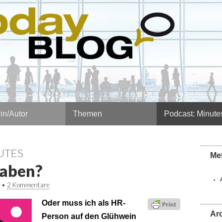
in/Autor
Themen
Podcast: Minute
UTES
Me
haben?
•
2 Kommentare
Oder muss ich als HR-
Ar
Person auf den Glühwein