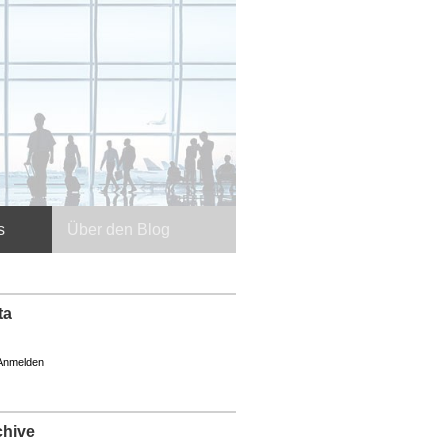
s
Über den Blog
ta
Anmelden
chive