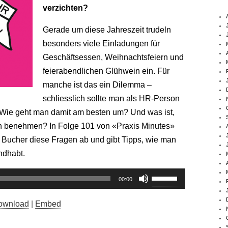
verzichten?
Gerade um diese Jahreszeit trudeln
besonders viele Einladungen für
Geschäftsessen, Weihnachtsfeiern und
feierabendlichen Glühwein ein. Für
manche ist das ein Dilemma –
schliesslich sollte man als HR-Person
. Wie geht man damit am besten um? Und was ist,
n benehmen? In Folge 101 von «Praxis Minutes»
 Bucher diese Fragen ab und gibt Tipps, wie man
ndhabt.
Pfeiltasten
00:00
Hoch/Runter
benutzen,
ownload
|
Embed
um