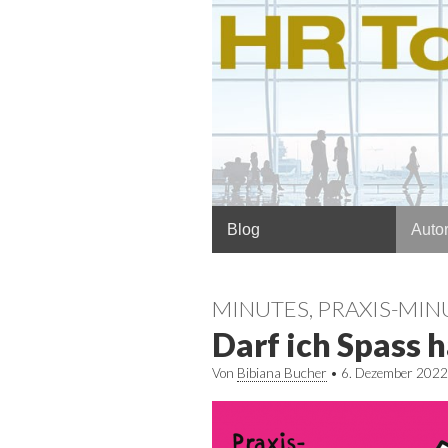
Hauptmenü
Springe
Blog
Autor
zum
Inhalt
MINUTES
,
PRAXIS-MIN
Darf ich Spass 
Von
Bibiana Bucher
•
6. Dezember 2022