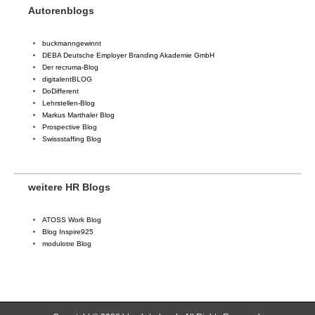
Autorenblogs
buckmanngewinnt
DEBA Deutsche Employer Branding Akademie GmbH
Der recruma-Blog
digitalentBLOG
DoDifferent
Lehrstellen-Blog
Markus Marthaler Blog
Prospective Blog
Swissstaffing Blog
weitere HR Blogs
ATOSS Work Blog
Blog Inspire925
modulotre Blog