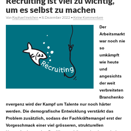
Recruiting ist viel zu wichtig,
um es selbst zu machen
Von
Raphael Ineichen
•
8. Dezember 2022
•
Keine Kommentare
Der
Arbeitsmarkt
war noch nie
so
umkämpft
wie heute
und
angesichts
der weit
verbreiteten
Branchenko
nvergenz wird der Kampf um Talente nur noch härter
werden. Die demografische Entwicklung verstärkt das
Problem zusätzlich, sodass der Fachkräftemangel erst der
Vorgeschmack einer viel grösseren, strukturellen