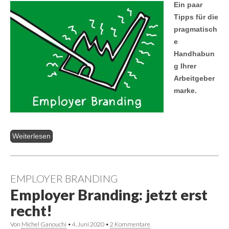
Ein paar
Tipps für die
pragmatisch
e
Handhabun
g Ihrer
Arbeitgeber
marke.
Weiterlesen
EMPLOYER BRANDING
Employer Branding: jetzt erst
recht!
Von
Michel Ganouchi
•
4. Juni 2020
•
2 Kommentare