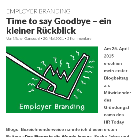
EMPLOYER BRANDING
Time to say Goodbye – ein
kleiner Rückblick
Von
Michel Ganouchi
•
20. Mai 2021
•
2 Kommentare
Am 25. April
2015
erschien
mein erster
Blogbeitrag
als
Mitwirkender
des
Gründungst
eams des
HR Today
Blogs. Bezeichnenderweise nannte ich diesen ersten
Beitrag
«Den Finger in die Wunde legen»
. Sechs Jahre und