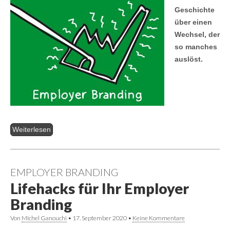
Geschichte
über einen
Wechsel, der
so manches
auslöst.
Weiterlesen
EMPLOYER BRANDING
Lifehacks für Ihr Employer
Branding
Von
Michel Ganouchi
•
17. September 2020
•
Keine Kommentare