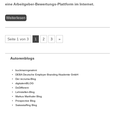
eine Arbeitgeber-Bewertungs-Plattform im Internet.
Weiterlesen
Seite 1 von 3
1
2
3
»
Autorenblogs
buckmanngewinnt
DEBA Deutsche Employer Branding Akademie GmbH
Der recruma-Blog
digitalentBLOG
DoDifferent
Lehrstellen-Blog
Markus Marthaler Blog
Prospective Blog
Swissstaffing Blog