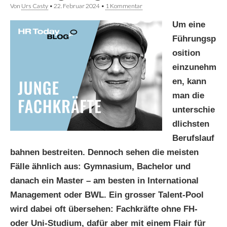
Von
Urs Casty
•
22. Februar 2024
•
1 Kommentar
Um eine
Führungsp
osition
einzunehm
en, kann
man die
unterschie
dlichsten
Berufslauf
bahnen bestreiten. Dennoch sehen die meisten
Fälle ähnlich aus: Gymnasium, Bachelor und
danach ein Master – am besten in International
Management oder BWL. Ein grosser Talent-Pool
wird dabei oft übersehen: Fachkräfte ohne FH-
oder Uni-Studium, dafür aber mit einem Flair für