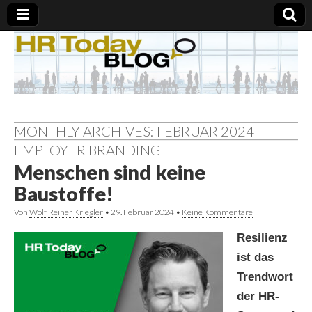
MONTHLY ARCHIVES: FEBRUAR 2024
EMPLOYER BRANDING
Menschen sind keine
Baustoffe!
Von
Wolf Reiner Kriegler
•
29. Februar 2024
•
Keine Kommentare
Resilienz
ist das
Trendwort
der HR-