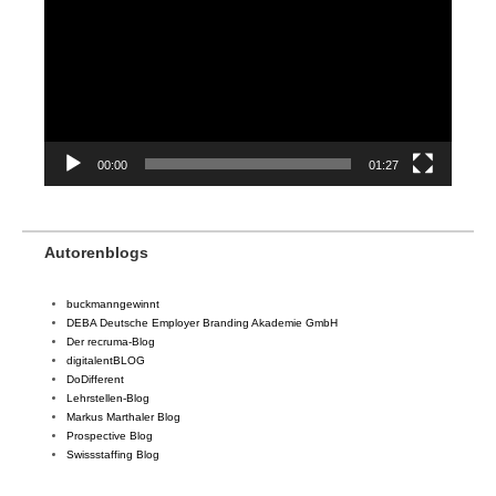
00:00
01:27
Autorenblogs
buckmanngewinnt
DEBA Deutsche Employer Branding Akademie GmbH
Der recruma-Blog
digitalentBLOG
DoDifferent
Lehrstellen-Blog
Markus Marthaler Blog
Prospective Blog
Swissstaffing Blog