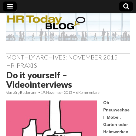
MONTHLY ARCHIVES: NOVEMBER 2015
HR-PRAXIS
Do it yourself –
Videointerviews
Von
Jörg Buckmann
•
19. November 2015
•
6 Kommentare
Ob
Pneuwechse
l, Möbel,
Garten oder
Heimwerken