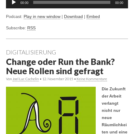
00:00
00:00
Player
Podcast:
Play in new window
|
Download
|
Embed
Subscribe:
RSS
DIGITALISIERUNG
Change oder Run the Bank?
Neue Rollen sind gefragt
Von
Joel Luc Cachelin
•
12. November 2015
•
Keine Kommentare
Die Zukunft
der Arbeit
verlangt
nicht nur
neue
Räumlichkei
ten und eine