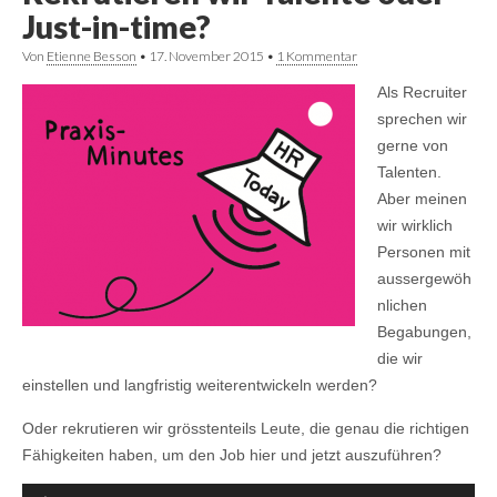
Just-in-time?
Von
Etienne Besson
•
17. November 2015
•
1 Kommentar
Als Recruiter
sprechen wir
gerne von
Talenten.
Aber meinen
wir wirklich
Personen mit
aussergewöh
nlichen
Begabungen,
die wir
einstellen und langfristig weiterentwickeln werden?
Oder rekrutieren wir grösstenteils Leute, die genau die richtigen
Fähigkeiten haben, um den Job hier und jetzt auszuführen?
Audio-