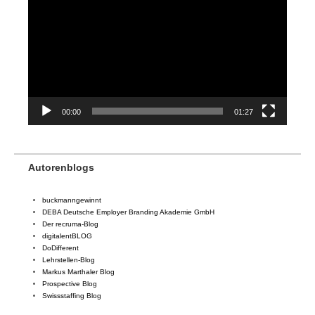
00:00
01:27
Autorenblogs
buckmanngewinnt
DEBA Deutsche Employer Branding Akademie GmbH
Der recruma-Blog
digitalentBLOG
DoDifferent
Lehrstellen-Blog
Markus Marthaler Blog
Prospective Blog
Swissstaffing Blog