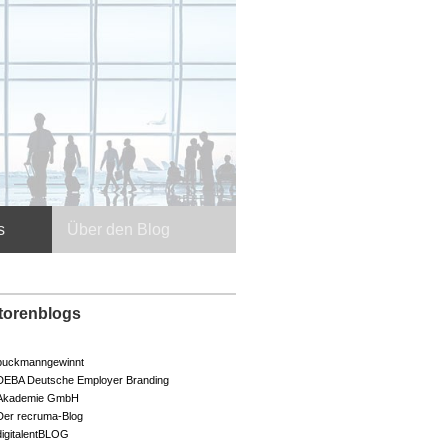
s
Über den Blog
torenblogs
buckmanngewinnt
DEBA Deutsche Employer Branding
Akademie GmbH
Der recruma-Blog
digitalentBLOG