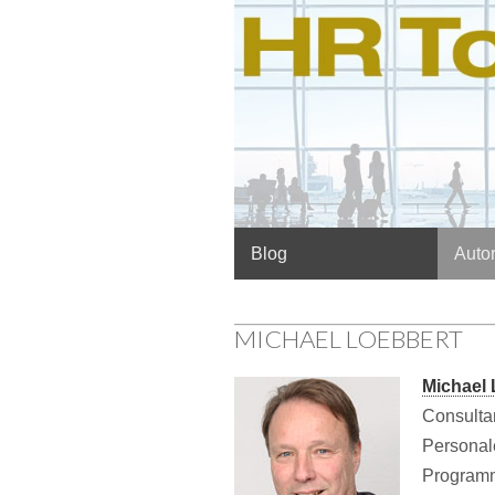
Hauptmenü
Springe
Blog
Autor
zum
Inhalt
MICHAEL LOEBBERT
Michael
Consulta
Personal
Programm