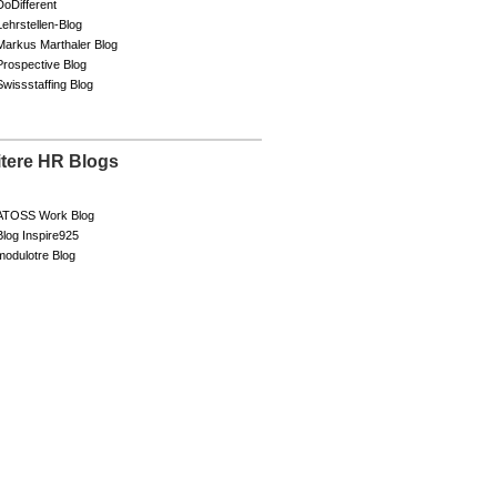
DoDifferent
Lehrstellen-Blog
Markus Marthaler Blog
Prospective Blog
Swissstaffing Blog
itere HR Blogs
ATOSS Work Blog
Blog Inspire925
modulotre Blog