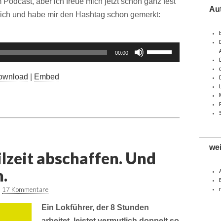
Podcast, aber ich freue mich jetzt schon ganz fest
Au
ich und habe mir den Hashtag schon gemerkt:
Pfeiltasten
00:00
Hoch/Runter
benutzen,
ownload
|
Embed
um
die
Lautstärke
zu
regeln.
we
ilzeit abschaffen. Und
h.
•
17 Kommentare
Ein Lokführer, der 8 Stunden
arbeitet, leistet vermutlich doppelt so