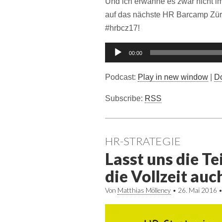
Und ich erwähne es zwar nicht im 
auf das nächste HR Barcamp Zür
#hrbcz17!
Audio-
00:00
Player
Podcast:
Play in new window
|
D
Subscribe:
RSS
HR-STRATEGIE
Lasst uns die Te
die Vollzeit auc
Von
Matthias Mölleney
•
26. Mai 2016