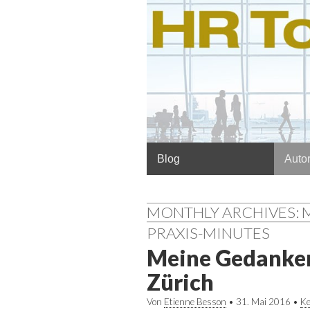
Hauptmenü
Springe
Blog
Autor
zum
Inhalt
MONTHLY ARCHIVES: M
PRAXIS-MINUTES
Meine Gedanken
Zürich
Von
Etienne Besson
•
31. Mai 2016
•
Ke