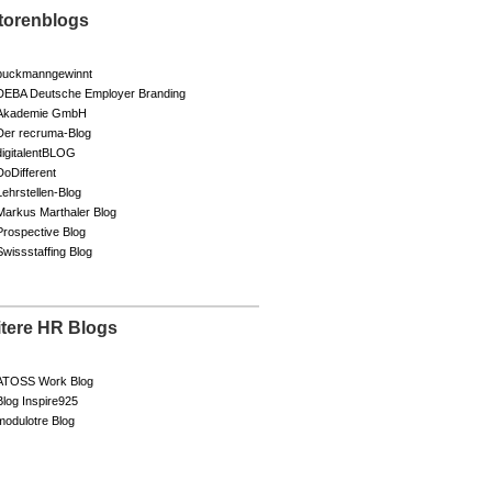
torenblogs
buckmanngewinnt
DEBA Deutsche Employer Branding
Akademie GmbH
Der recruma-Blog
digitalentBLOG
DoDifferent
Lehrstellen-Blog
Markus Marthaler Blog
Prospective Blog
Swissstaffing Blog
itere HR Blogs
ATOSS Work Blog
Blog Inspire925
modulotre Blog