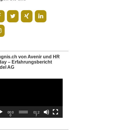
ugnis.ch von Avenir und HR
day – Erfahrungsbericht
del AG
o-
er
00:0
01:2
0
7