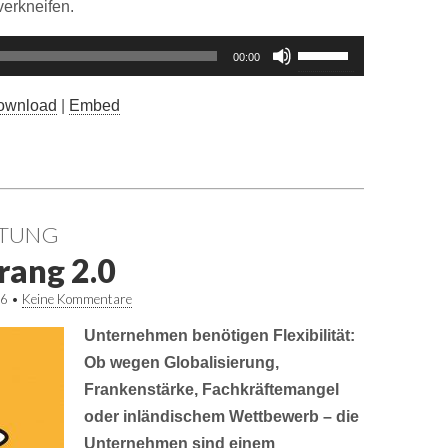
verkneifen.
Pfeiltasten
00:00
Hoch/Runter
benutzen,
ownload
|
Embed
um
die
Lautstärke
zu
STUNG
regeln.
rang 2.0
16
•
Keine Kommentare
Unternehmen benötigen Flexibilität:
Ob wegen Globalisierung,
Frankenstärke, Fachkräftemangel
oder inländischem Wettbewerb – die
Unternehmen sind einem