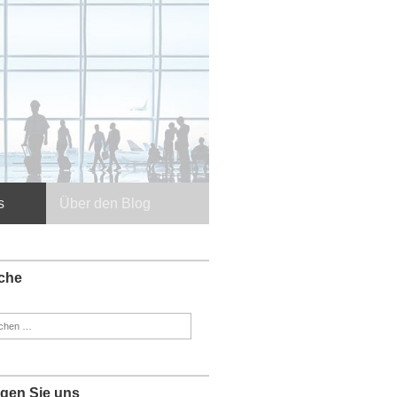
s
Über den Blog
che
en
:
lgen Sie uns