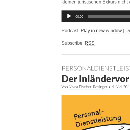
kleinen juristischen Exkurs nicht 
Audio-
00:00
Player
Podcast:
Play in new window
|
D
Subscribe:
RSS
PERSONALDIENSTLEI
Der Inländervor
Von
Myra Fischer-Rosinger
•
4. Mai 20