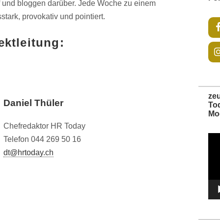
f und bloggen darüber. Jede Woche zu einem
ark, provokativ und pointiert.
ektleitung:
ze
Daniel Thüler
To
Mo
Chefredaktor HR Today
Vide
Telefon 044 269 50 16
Play
dt@hrtoday.ch