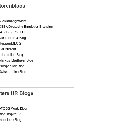
torenblogs
buckmanngewinnt
DEBA Deutsche Employer Branding
Akademie GmbH
Der recruma-Blog
digitalentBLOG
DoDifferent
Lehrstellen-Blog
Markus Marthaler Blog
Prospective Blog
Swissstaffing Blog
itere HR Blogs
ATOSS Work Blog
Blog Inspire925
modulotre Blog