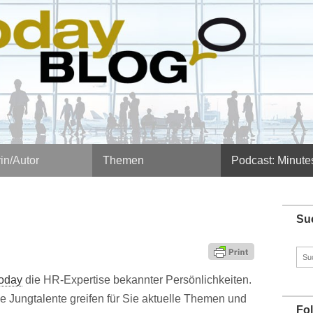
in/Autor
Themen
Podcast: Minute
Su
Such
nach
oday
die HR-Expertise bekannter Persönlichkeiten.
e Jungtalente greifen für Sie aktuelle Themen und
Fo