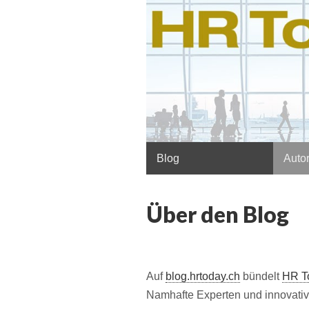
Hauptmenü
Springe
Blog
Autor
zum
Inhalt
Über den Blog
Auf
blog.hrtoday.ch
bündelt
HR T
Namhafte ­Experten und innovativ