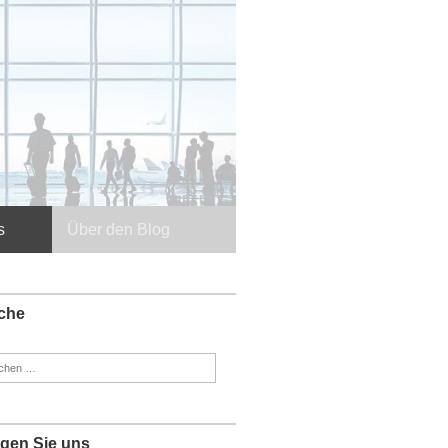
s
Über den Blog
che
en
:
lgen Sie uns