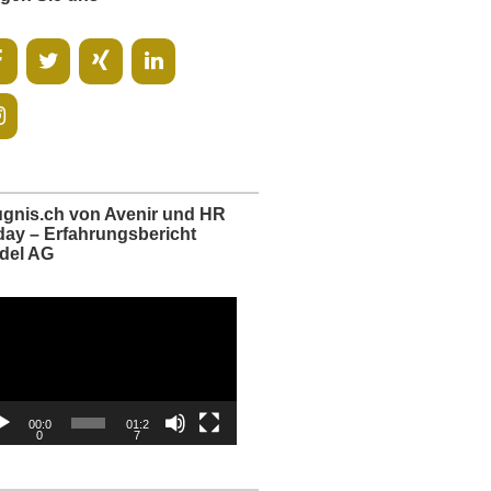
ugnis.ch von Avenir und HR
day – Erfahrungsbericht
del AG
o-
er
00:0
01:2
0
7