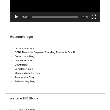
00:00
01:27
Autorenblogs
buckmanngewinnt
DEBA Deutsche Employer Branding Akademie GmbH
Der recruma-Blog
digitalentBLOG
DoDifferent
Lehrstellen-Blog
Markus Marthaler Blog
Prospective Blog
Swissstaffing Blog
weitere HR Blogs
ATOSS Work Blog