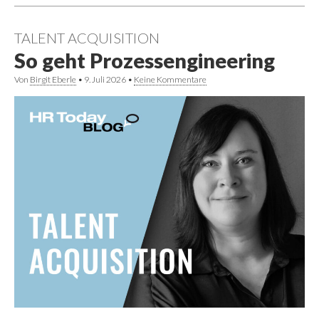
TALENT ACQUISITION
So geht Prozessengineering
Von
Birgit Eberle
•
9. Juli 2026
•
Keine Kommentare