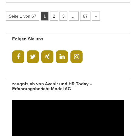
Seite 1 von 67
1
2
3
…
67
»
Folgen Sie uns
zeugnis.ch von Avenir und HR Today –
Erfahrungsbericht Model AG
Video-
Player