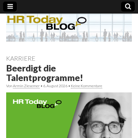
KARRIERE
Beerdigt die
Talentprogramme!
Von
Armin Ziesemer
•
6. August 2026
•
Keine Kommentare