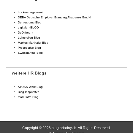
buckmanngewinnt
DEBA Deutsche Employer Branding Akademie GmbH
Der recruma-Blog
digitalentBLOG
DoDifferent
Lehrstellen-Blog
Markus Marthaler Blog
Prospective Blog
Swissstaffing Blog
weitere HR Blogs
ATOSS Work Blog
Blog Inspire925
modulotre Blog
Copyright © 2026
blog.hrtoday.ch
. All Rights Reserved.