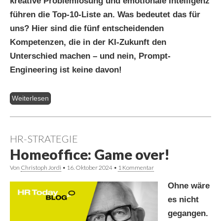
kreative Problemlösung und emotionale Intelligenz
führen die Top-10-Liste an. Was bedeutet das für
uns? Hier sind die fünf entscheidenden
Kompetenzen, die in der KI-Zukunft den
Unterschied machen – und nein, Prompt-
Engineering ist keine davon!
Weiterlesen
HR-STRATEGIE
Homeoffice: Game over!
Von
Christoph Jordi
•
16. Oktober 2024
•
1 Kommentar
Ohne wäre
es nicht
gegangen.