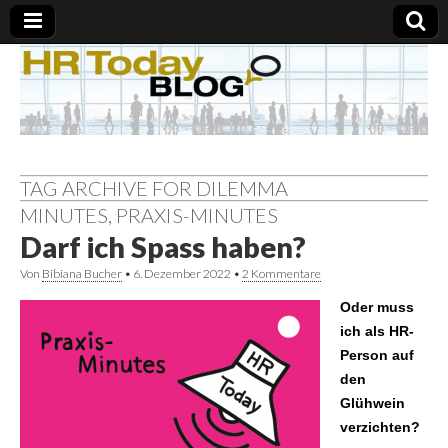
TAG ARCHIVE FOR DILEMMA
MINUTES
,
PRAXIS-MINUTES
Darf ich Spass haben?
Von
Bibiana Bucher
•
6. Dezember 2022
•
2 Kommentare
Oder muss
ich als HR-
Person auf
den
Glühwein
verzichten?