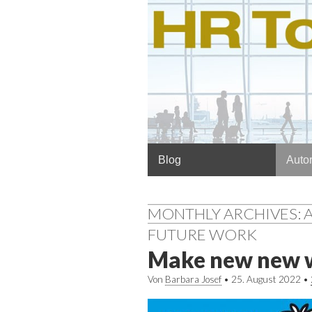
Hauptmenü
Springe
Blog
Autor
zum
Inhalt
MONTHLY ARCHIVES: 
FUTURE WORK
Make new new 
Von
Barbara Josef
•
25. August 2022
•