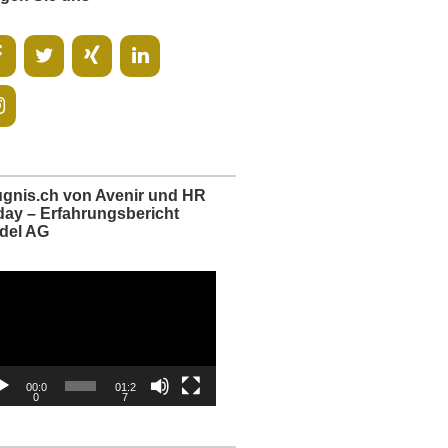
ugnis.ch von Avenir und HR
day – Erfahrungsbericht
del AG
o-
er
00:0
01:2
0
7