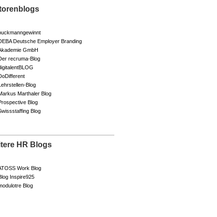
torenblogs
buckmanngewinnt
DEBA Deutsche Employer Branding
Akademie GmbH
Der recruma-Blog
digitalentBLOG
DoDifferent
Lehrstellen-Blog
Markus Marthaler Blog
Prospective Blog
Swissstaffing Blog
itere HR Blogs
ATOSS Work Blog
Blog Inspire925
modulotre Blog