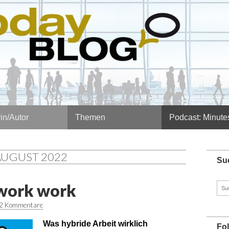
in/Autor
Themen
Podcast: Minute
AUGUST 2022
Su
work work
Such
nach
2 Kommentare
Was hybride Arbeit wirklich
Fo