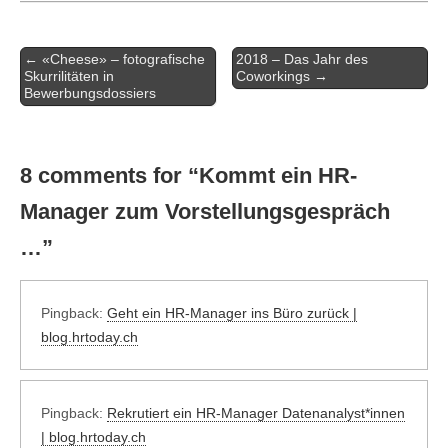
Artikel-
← «Cheese» – fotografische
2018 – Das Jahr des
Navigation
Skurrilitäten in
Coworkings →
Bewerbungsdossiers
8 comments for “
Kommt ein HR-
Manager zum Vorstellungsgespräch
…
”
Pingback:
Geht ein HR-Manager ins Büro zurück |
blog.hrtoday.ch
Pingback:
Rekrutiert ein HR-Manager Datenanalyst*innen
| blog.hrtoday.ch