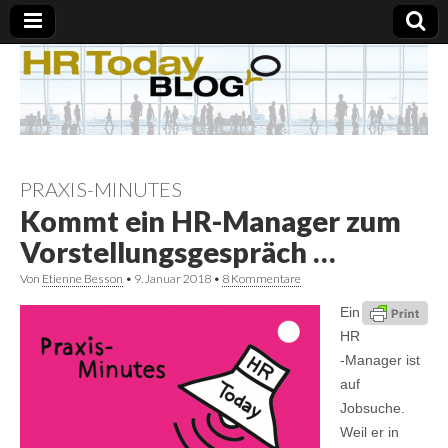
PRAXIS-MINUTES
Kommt ein HR-Manager zum
Vorstellungsgespräch …
Von
Etienne Besson
•
9. Januar 2018
•
8 Kommentare
Ein
HR
-Manager ist
auf
Jobsuche.
Weil er in