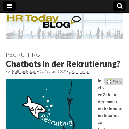
RECRUITING
Chatbots in der Rekrutierung?
Von
Matthias Mäder
•
16. Februar 2017
•
1 Kommentar
In
ein
er Zeit, in
der immer
mehr Inhalte
im Internet
zur