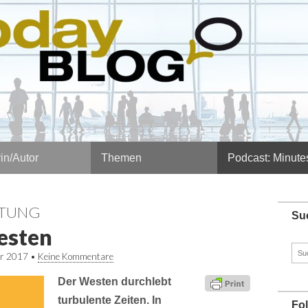
in/Autor
Themen
Podcast: Minute
STUNG
Su
esten
Such
ar 2017
•
Keine Kommentare
nach
Der Westen durchlebt
turbulente Zeiten. In
Fo