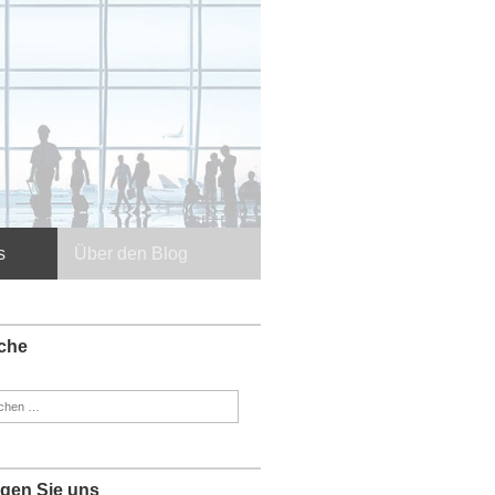
s
Über den Blog
che
en
:
lgen Sie uns