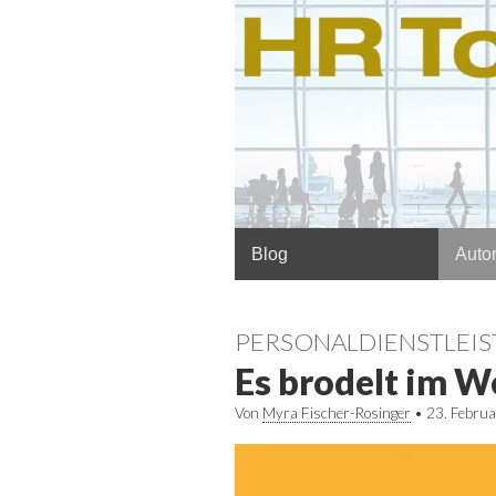
Hauptmenü
Springe
Blog
Autor
zum
Inhalt
PERSONALDIENSTLEI
Es brodelt im W
Von
Myra Fischer-Rosinger
•
23. Febru