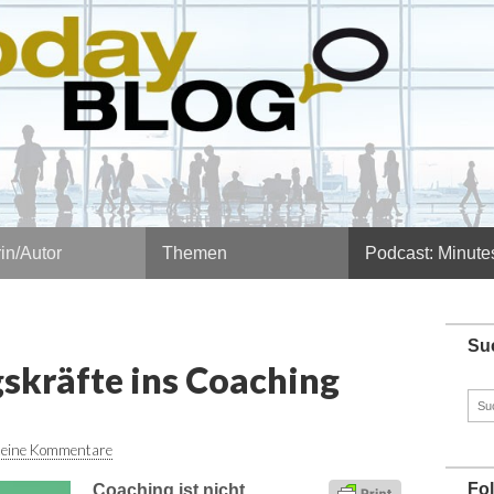
in/Autor
Themen
Podcast: Minute
Su
kräfte ins Coaching
Such
nach
eine Kommentare
Fo
Coaching ist nicht