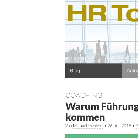
Hauptmenü
Springe
Blog
Autor
zum
Inhalt
COACHING
Warum Führungs
kommen
Von
Michael Loebbert
•
26. Juli 2018
•
K