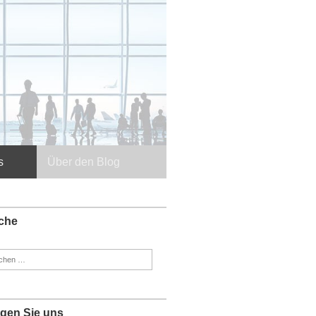
s
Über den Blog
che
en
:
lgen Sie uns