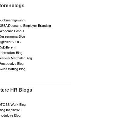
torenblogs
buckmanngewinnt
DEBA Deutsche Employer Branding
Akademie GmbH
Der recruma-Blog
digitalentBLOG
DoDifferent
Lehrstellen-Blog
Markus Marthaler Blog
Prospective Blog
Swissstaffing Blog
itere HR Blogs
ATOSS Work Blog
Blog Inspire925
modulotre Blog