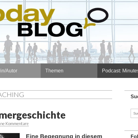
in/Autor
Themen
Podcast: Minute
OACHING
Su
mmergeschichte
Such
nach
ine Kommentare
Eine Begegnung in diesem
Fo