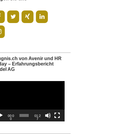
ugnis.ch von Avenir und HR
day – Erfahrungsbericht
del AG
o-
er
00:0
01:2
0
7