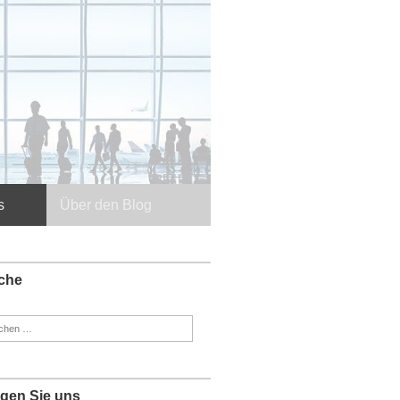
s
Über den Blog
che
en
:
lgen Sie uns