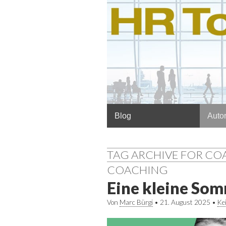
Hauptmenü
Springe
Blog
Autor
zum
Inhalt
TAG ARCHIVE FOR C
COACHING
Eine kleine So
Von
Marc Bürgi
•
21. August 2025
•
Ke