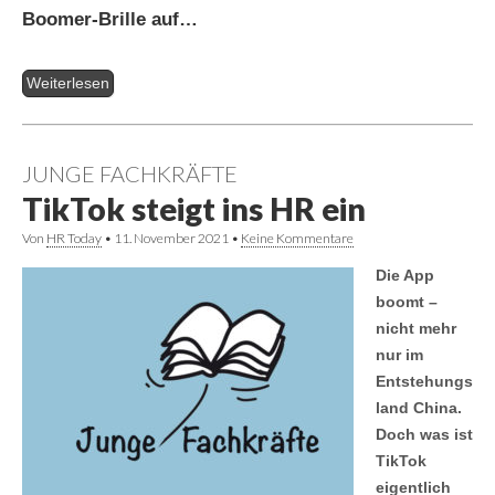
Boomer-Brille auf…
Weiterlesen
JUNGE FACHKRÄFTE
TikTok steigt ins HR ein
Von
HR Today
•
11. November 2021
•
Keine Kommentare
Die App
boomt –
nicht mehr
nur im
Entstehungs
land China.
Doch was ist
TikTok
eigentlich