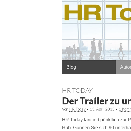
Hauptmenü
Springe
Blog
Autor
zum
Inhalt
HR TODAY
Der Trailer zu u
Von
HR Today
•
13. April 2015
•
1 Kom
HR Today lanciert pünktlich zur
Hub. Gönnen Sie sich 90 unterha