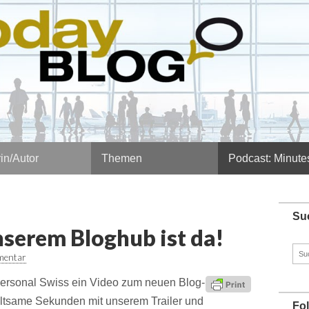
in/Autor
Themen
Podcast: Minute
Su
nserem Bloghub ist da!
Such
mentar
nach
 Personal Swiss ein Video zum neuen Blog-
ltsame Sekunden mit unserem Trailer und
Fo