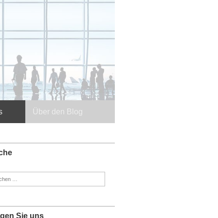
s
Über den Blog
che
en
:
lgen Sie uns