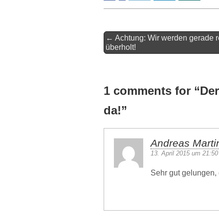
Artikel-
← Achtung: Wir werden gerade r
Navigation
überholt!
1 comments for “
Der
da!
”
Andreas Marti
13. April 2015 um 21:50
Sehr gut gelungen, g