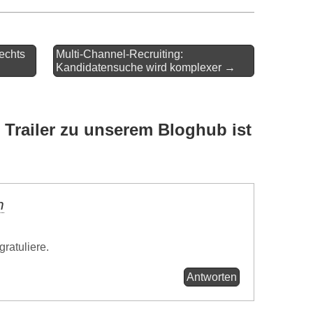
echts
Multi-Channel-Recruiting:
Kandidatensuche wird komplexer →
 Trailer zu unserem Bloghub ist
n
ratuliere.
Antworten