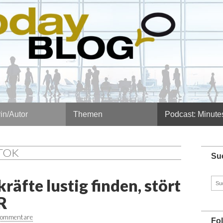
in/Autor
Themen
Podcast: Minute
KTOK
Su
äfte lustig finden, stört
Such
nach
R
Kommentare
Fo