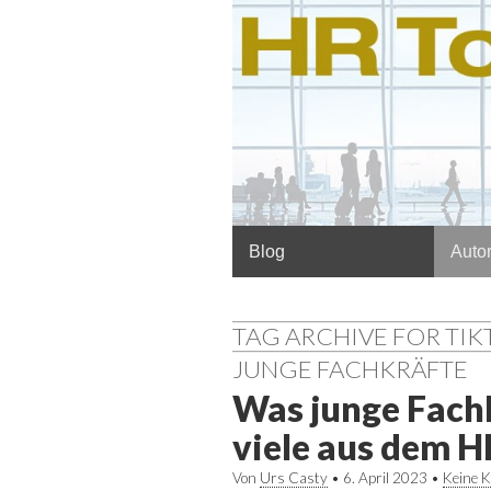
Hauptmenü
Springe
Blog
Autor
zum
Inhalt
TAG ARCHIVE FOR TI
JUNGE FACHKRÄFTE
Was junge Fachkr
viele aus dem H
Von
Urs Casty
•
6. April 2023
•
Keine 