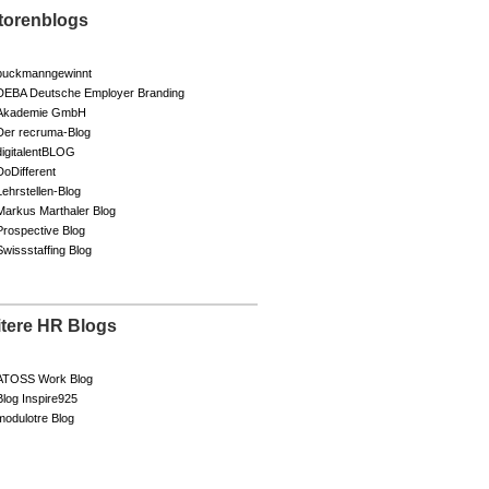
torenblogs
buckmanngewinnt
DEBA Deutsche Employer Branding
Akademie GmbH
Der recruma-Blog
digitalentBLOG
DoDifferent
Lehrstellen-Blog
Markus Marthaler Blog
Prospective Blog
Swissstaffing Blog
itere HR Blogs
ATOSS Work Blog
Blog Inspire925
modulotre Blog