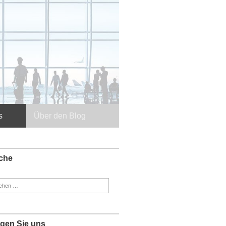
s
Über den Blog
che
en
:
lgen Sie uns