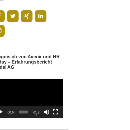
ugnis.ch von Avenir und HR
day – Erfahrungsbericht
del AG
o-
er
00:0
01:2
0
7