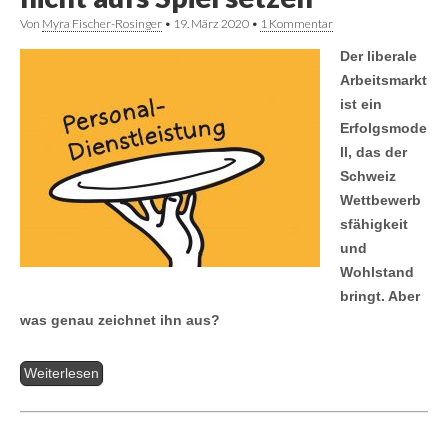
Von
Myra Fischer-Rosinger
•
19. März 2020
•
1 Kommentar
Der liberale
Arbeitsmarkt
ist ein
Erfolgsmode
ll, das der
Schweiz
Wettbewerb
sfähigkeit
und
Wohlstand
bringt. Aber
was genau zeichnet ihn aus?
Weiterlesen