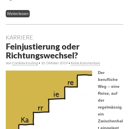
Weiterlesen
KARRIERE
Feinjustierung oder
Richtungswechsel?
Von
Cordelia Kissling
•
10. Oktober 2019
•
Keine Kommentare
Der
berufliche
Weg – eine
Reise, auf
der
regelmässig
ein
Zwischenhal
t eingelegt