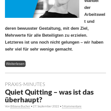
Wandel
der
Arbeitswel
t und
deren bewusster Gestaltung, mit dem Ziel,
Mehrwerte für alle Beteiligten zu erzielen.
Letzteres ist uns noch nicht gelungen – wir haben
sehr viel für sehr wenige gemacht.
Weiterlesen
PRAXIS-MINUTES
Quiet Quitting – was ist das
überhaupt?
Von
Bibiana Bucher
•
27. September 2022
•
5 Kommentare