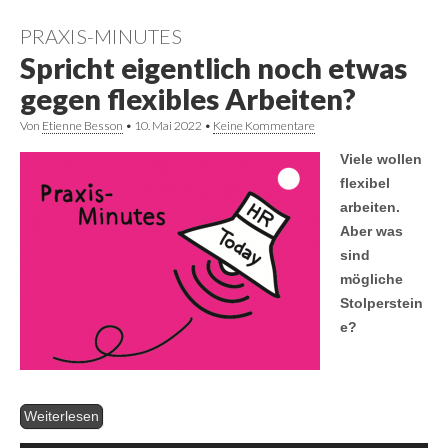
PRAXIS-MINUTES
Spricht eigentlich noch etwas
gegen flexibles Arbeiten?
Von
Etienne Besson
•
10. Mai 2022
•
Keine Kommentare
Viele wollen
flexibel
arbeiten.
Aber was
sind
mögliche
Stolperstein
e?
Audio-
Player
Weiterlesen