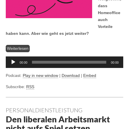
dass
Homeoffice
auch
Vorteile
haben kann. Aber wie geht es jetzt weiter?
Aud
Weiterlesen
Pla
00:00
00:00
Podcast:
Play in new window
|
Download
|
Embed
Subscribe:
RSS
PERSONALDIENSTLEISTUNG
Den liberalen Arbeitsmarkt
nicht aufs Spiel setzen