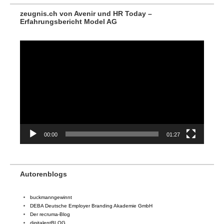
zeugnis.ch von Avenir und HR Today –
Erfahrungsbericht Model AG
Video-
Player
00:00
01:27
Autorenblogs
buckmanngewinnt
DEBA Deutsche Employer Branding Akademie GmbH
Der recruma-Blog
digitalentBLOG