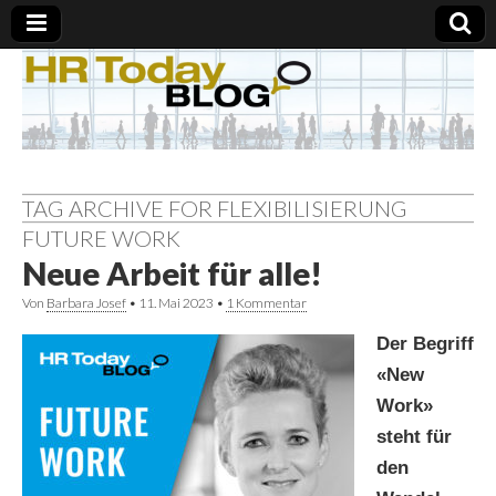
TAG ARCHIVE FOR FLEXIBILISIERUNG
FUTURE WORK
Neue Arbeit für alle!
Von
Barbara Josef
•
11. Mai 2023
•
1 Kommentar
Der Begriff
«New
Work»
steht für
den