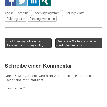
Tags:
Coaching
Coachingprogramm
Führungskräfte
Führungsrolle
Führungsverhalten
Artikel-
← «I love my job» – der
Gestärkte Widerstandskraft
Navigation
Booster für Employability
dank Resilienz →
Schreibe einen Kommentar
Deine E-Mail-Adresse wird nicht veröffentlicht.
Erforderliche
Felder sind mit
*
markiert
Kommentar
*