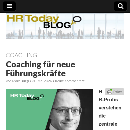
COACHING
Coaching für neue
Führungskräfte
Von
Marc Bürgi
•
30. Mai 2024
•
Keine Kommentare
H
R-Profis
verstehen
die
zentrale