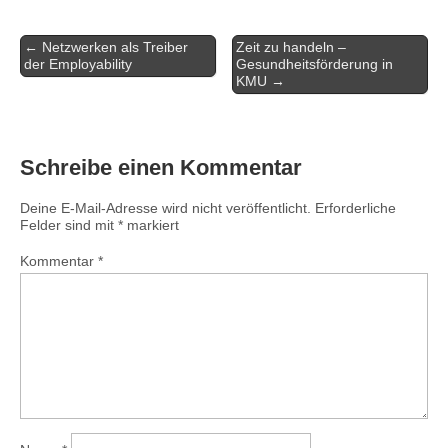
Artikel-
← Netzwerken als Treiber
Zeit zu handeln –
Navigation
der Employability
Gesundheitsförderung in
KMU →
Schreibe einen Kommentar
Deine E-Mail-Adresse wird nicht veröffentlicht.
Erforderliche
Felder sind mit
*
markiert
Kommentar
*