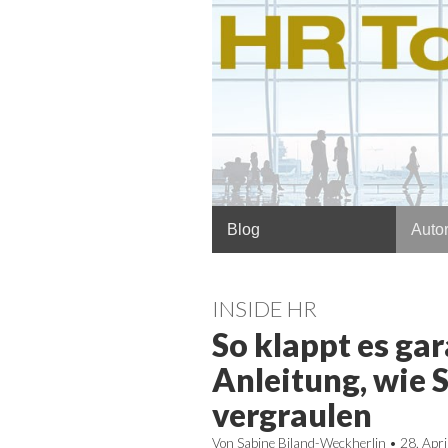
Hauptmenü
Springe
Blog
Autor
zum
Inhalt
INSIDE HR
So klappt es gar
Anleitung, wie S
vergraulen
Von
Sabine Biland-Weckherlin
•
28. Apr