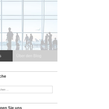
s
Über den Blog
che
en
:
lgen Sie uns