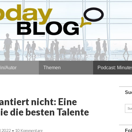
in/Autor
Themen
Podcast: Minute
Su
antiert nicht: Eine
Such
ie die besten Talente
nach
il 2022
•
10 Kommentare
Fo