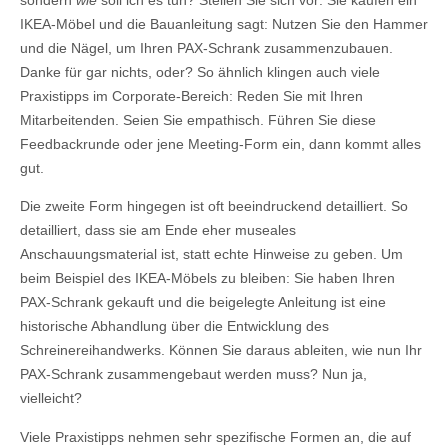
sondern
wie
soll ich es tun? Stellen Sie sich vor: Sie kaufen ein
IKEA-Möbel und die Bauanleitung sagt: Nutzen Sie den Hammer
und die Nägel, um Ihren PAX-Schrank zusammenzubauen.
Danke für gar nichts, oder? So ähnlich klingen auch viele
Praxistipps im Corporate-Bereich: Reden Sie mit Ihren
Mitarbeitenden. Seien Sie empathisch. Führen Sie diese
Feedbackrunde oder jene Meeting-Form ein, dann kommt alles
gut.
Die zweite Form hingegen ist oft beeindruckend detailliert. So
detailliert, dass sie am Ende eher museales
Anschauungsmaterial ist, statt echte Hinweise zu geben. Um
beim Beispiel des IKEA-Möbels zu bleiben: Sie haben Ihren
PAX-Schrank gekauft und die beigelegte Anleitung ist eine
historische Abhandlung über die Entwicklung des
Schreinereihandwerks. Können Sie daraus ableiten, wie nun Ihr
PAX-Schrank zusammengebaut werden muss? Nun ja,
vielleicht?
Viele Praxistipps nehmen sehr spezifische Formen an, die auf