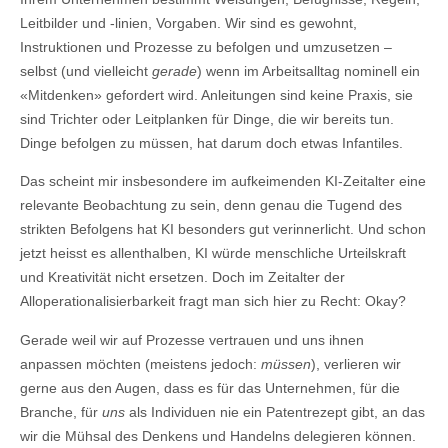
Leitbilder und -linien, Vorgaben. Wir sind es gewohnt,
Instruktionen und Prozesse zu befolgen und umzusetzen –
selbst (und vielleicht
gerade
) wenn im Arbeitsalltag nominell ein
«Mitdenken» gefordert wird. Anleitungen sind keine Praxis, sie
sind Trichter oder Leitplanken für Dinge, die wir bereits tun.
Dinge befolgen zu müssen, hat darum doch etwas Infantiles.
Das scheint mir insbesondere im aufkeimenden KI-Zeitalter eine
relevante Beobachtung zu sein, denn genau die Tugend des
strikten Befolgens hat KI besonders gut verinnerlicht. Und schon
jetzt heisst es allenthalben, KI würde menschliche Urteilskraft
und Kreativität nicht ersetzen. Doch im Zeitalter der
Alloperationalisierbarkeit fragt man sich hier zu Recht: Okay?
Gerade weil wir auf Prozesse vertrauen und uns ihnen
anpassen möchten (meistens jedoch:
müssen
), verlieren wir
gerne aus den Augen, dass es für das Unternehmen, für die
Branche, für
uns
als Individuen nie ein Patentrezept gibt, an das
wir die Mühsal des Denkens und Handelns delegieren können.