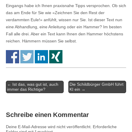
Eingangs habe ich Ihnen praxisnahe Tipps versprochen. Ob sich
das am Ende für Sie wie «Zeichnen Sie den Rest der
verdammten Eule!» anfühlt, wissen nur Sie. Ist dieser Text nun
eine Abhandlung, eine Anleitung oder ein Hammer? Im besten
Fall alle drei. Aber ein Text kann Ihnen den Hammer höchstens
reichen. Hämmern müssen Sie selbst.
Artikel-
← Ist das, was gut ist, auch
Die Schildbürger GmbH führt
Navigation
immer das Richtige?
KI ein →
Schreibe einen Kommentar
Deine E-Mail-Adresse wird nicht veröffentlicht.
Erforderliche
Felder sind mit
*
markiert