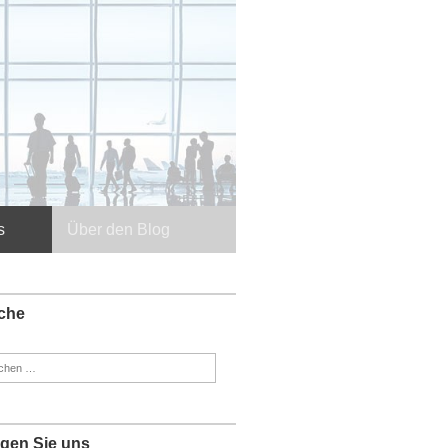
s
Über den Blog
che
en
:
lgen Sie uns