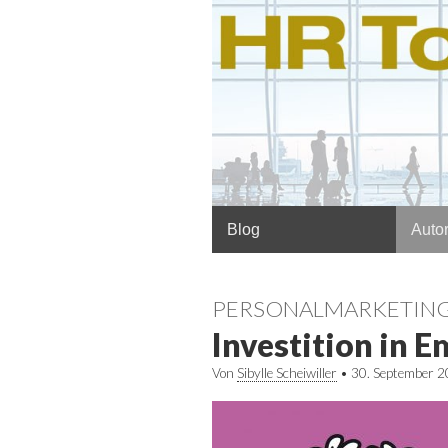
Hauptmenü
Springe
Blog
Autor
zum
Inhalt
PERSONALMARKETIN
Investition in E
Von
Sibylle Scheiwiller
•
30. September 