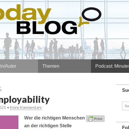
in/Autor
Themen
Podcast: Minute
G
Su
mployability
Such
2021
•
Keine Kommentare
nach
Wer die richtigen Menschen
an der richtigen Stelle
Fo