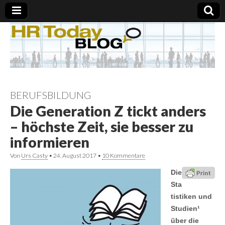
BERUFSBILDUNG
Die Generation Z tickt anders
– höchste Zeit, sie besser zu
informieren
Von
Urs Casty
•
24. August 2017
•
10 Kommentare
Die
Sta
tistiken und
Studien¹
über die