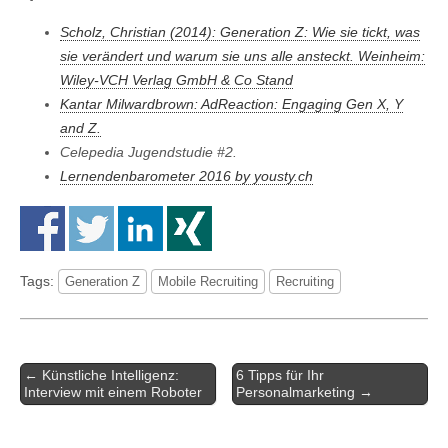
Scholz, Christian (2014): Generation Z: Wie sie tickt, was
sie verändert und warum sie uns alle ansteckt. Weinheim:
Wiley-VCH Verlag GmbH & Co Stand
Kantar Milwardbrown: AdReaction: Engaging Gen X, Y
and Z.
Celepedia Jugendstudie #2.
Lernendenbarometer 2016 by yousty.ch
Tags:
Generation Z
Mobile Recruiting
Recruiting
Artikel-
← Künstliche Intelligenz:
6 Tipps für Ihr
Navigation
Interview mit einem Roboter
Personalmarketing →