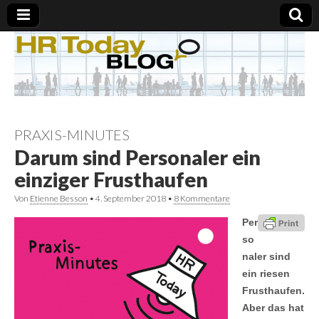
PRAXIS-MINUTES
Darum sind Personaler ein
einziger Frusthaufen
Von
Etienne Besson
•
4. September 2018
•
8 Kommentare
Per
so
naler sind
ein riesen
Frusthaufen.
Aber das hat