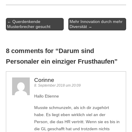
Artikel-
← Querdenkende
Mehr Innovation durch mehr
Navigation
Musterbrecher gesucht
Diversität →
8 comments for “
Darum sind
Personaler ein einziger Frusthaufen
”
Corinne
8. September 2018 um 20:09
Hallo Etienne
Musste schmunzeln, als ich dir zugehört
habe. Es liegt eben wirklich viel an der
Person, die das HR vertritt. Wenn sie es bis in
die GL geschafft hat und trotzdem nichts