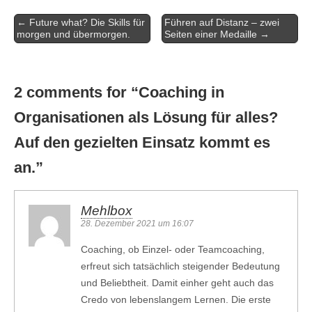
Artikel-
← Future what? Die Skills für
Führen auf Distanz – zwei
Navigation
morgen und übermorgen.
Seiten einer Medaille →
2 comments for “
Coaching in
Organisationen als Lösung für alles?
Auf den gezielten Einsatz kommt es
an.
”
Mehlbox
28. Dezember 2021 um 16:07
Coaching, ob Einzel- oder Teamcoaching,
erfreut sich tatsächlich steigender Bedeutung
und Beliebtheit. Damit einher geht auch das
Credo von lebenslangem Lernen. Die erste