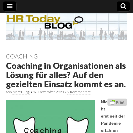
COACHING
Coaching in Organisationen als
Lösung für alles? Auf den
gezielten Einsatz kommt es an.
Von
Marc Bürgi
•
16. Dezember 2021
•
2 Kommentare
Nic
ht
erst seit der
Pandemie
erfahren