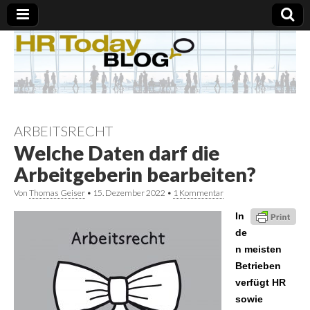
ARBEITSRECHT
Welche Daten darf die
Arbeitgeberin bearbeiten?
Von
Thomas Geiser
•
15. Dezember 2022
•
1 Kommentar
In
de
n meisten
Betrieben
verfügt HR
sowie