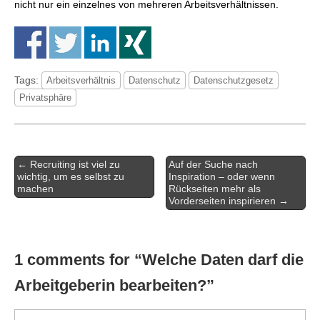
nicht nur ein einzelnes von mehreren Arbeitsverhältnissen.
Tags:
Arbeitsverhältnis
Datenschutz
Datenschutzgesetz
Privatsphäre
Artikel-
← Recruiting ist viel zu
Auf der Suche nach
Navigation
wichtig, um es selbst zu
Inspiration – oder wenn
machen
Rückseiten mehr als
Vorderseiten inspirieren →
1 comments for “
Welche Daten darf die
Arbeitgeberin bearbeiten?
”