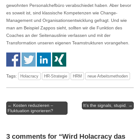
gewohnten Personalchefbüro verabschiedet haben. Aber bevor
es soweit ist, sind klassische Kompetenzen wie Change-
Management und Organisationsentwicklung gefragt. Und wie
man am Beispiel Zappos sieht, sollten wir die Funktion des
Coaches an der Seitenauslinie verlassen und mit der
Transformation unseren eigenen Teamstrukturen vorangehen.
Tags:
Holacracy
HR-Strategie
HRM
neue Arbeitsmethoden
Artikel-
← Kosten reduzieren –
It’s the signals, stupid. →
Navigation
Fluktuation ignorieren?
3 comments for “
Wird Holacracy das