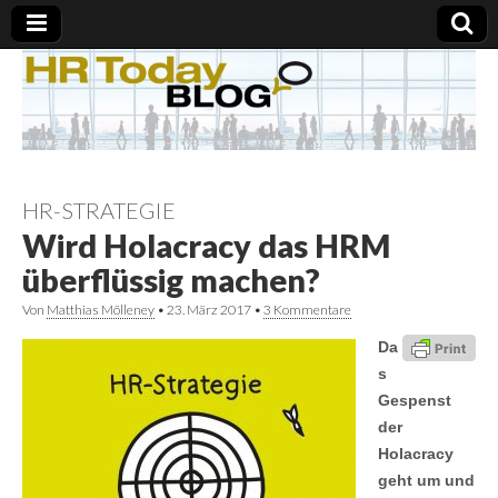
HR-STRATEGIE
Wird Holacracy das HRM
überflüssig machen?
Von
Matthias Mölleney
•
23. März 2017
•
3 Kommentare
Da
s
Gespenst
der
Holacracy
geht um und