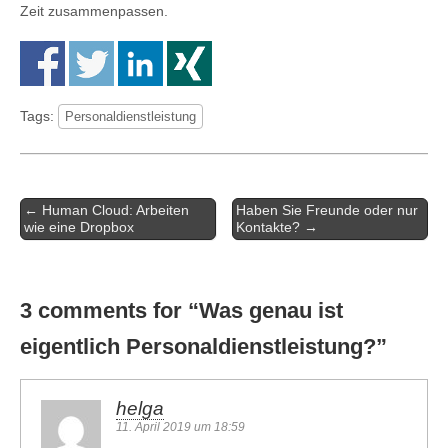
Zeit zusammenpassen.
Tags:
Personaldienstleistung
Artikel-
← Human Cloud: Arbeiten
Haben Sie Freunde oder nur
Navigation
wie eine Dropbox
Kontakte? →
3 comments for “
Was genau ist
eigentlich Personaldienstleistung?
”
helga
11. April 2019 um 18:59