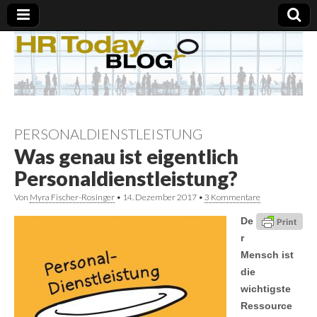
PERSONALDIENSTLEISTUNG
Was genau ist eigentlich
Personaldienstleistung?
Von
Myra Fischer-Rosinger
•
14. Dezember 2017
•
3 Kommentare
De
r
Mensch ist
die
wichtigste
Ressource