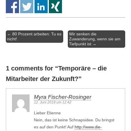
Artikel-
← 80 Prozent arbeiten: Tu es
Wir senken die
Navigation
nicht!
Zuwanderung, wenn sie am
Tiefpunkt ist →
1 comments for “
Temporäre – die
Mitarbeiter der Zukunft?
”
Myra Fischer-Rosinger
12. Juni 2018 um 12:42
Lieber Etienne
Nein, das ist keine Schnapsidee. Du bringst
es auf den Punkt! Auf
http://www.die-