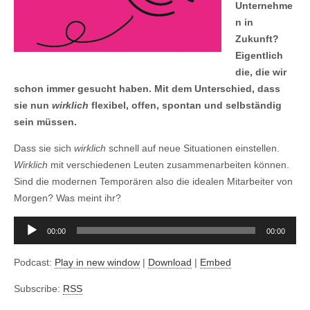
Unternehme
n in
Zukunft?
Eigentlich
die, die wir
schon immer gesucht haben. Mit dem Unterschied, dass
sie nun
wirklich
flexibel, offen, spontan und selbständig
sein müssen.
Dass sie sich
wirklich
schnell auf neue Situationen einstellen.
Wirklich
mit verschiedenen Leuten zusammenarbeiten können.
Sind die modernen Temporären also die idealen Mitarbeiter von
Morgen? Was meint ihr?
Audio-
00:00
00:00
Player
Podcast:
Play in new window
|
Download
|
Embed
Subscribe:
RSS