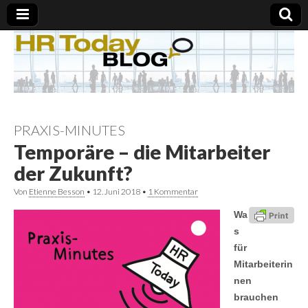
PRAXIS-MINUTES
Temporäre – die Mitarbeiter
der Zukunft?
Von
Etienne Besson
•
12. Juni 2018
•
1 Kommentar
Wa
s
für
Mitarbeiterin
nen
brauchen