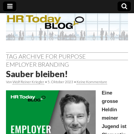
TAG ARCHIVE FOR PURPOSE
EMPLOYER BRANDING
Sauber bleiben!
Von
Wolf Reiner Kriegler
•
5. Oktober 2023
•
Keine Kommentare
Eine
grosse
Heldin
meiner
Jugend ist