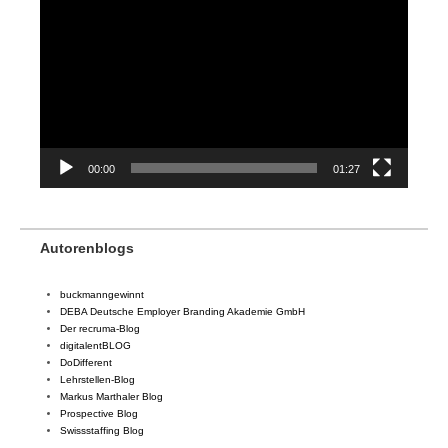
Player
00:00
01:27
Autorenblogs
buckmanngewinnt
DEBA Deutsche Employer Branding Akademie GmbH
Der recruma-Blog
digitalentBLOG
DoDifferent
Lehrstellen-Blog
Markus Marthaler Blog
Prospective Blog
Swissstaffing Blog