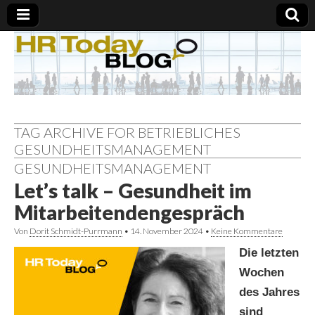
TAG ARCHIVE FOR BETRIEBLICHES
GESUNDHEITSMANAGEMENT
GESUNDHEITSMANAGEMENT
Let’s talk – Gesundheit im
Mitarbeitendengespräch
Von
Dorit Schmidt-Purrmann
•
14. November 2024
•
Keine Kommentare
Die letzten
Wochen
des Jahres
sind