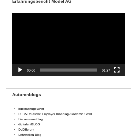
Erfahrungsbericht Model AG
Video-
Player
00:00
01:27
Autorenblogs
buckmanngewinnt
DEBA Deutsche Employer Branding Akademie GmbH
Der recruma-Blog
digitalentBLOG
DoDifferent
Lehrstellen-Blog