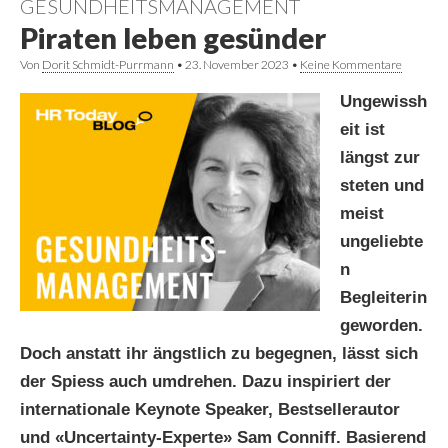
GESUNDHEITSMANAGEMENT
Piraten leben gesünder
Von
Dorit Schmidt-Purrmann
•
23. November 2023
•
Keine Kommentare
Ungewissh
eit ist
längst zur
steten und
meist
ungeliebte
n
Begleiterin
geworden.
Doch anstatt ihr ängstlich zu begegnen, lässt sich
der Spiess auch umdrehen. Dazu inspiriert der
internationale Keynote Speaker, Bestsellerautor
und «Uncertainty-Experte» Sam Conniff. Basierend