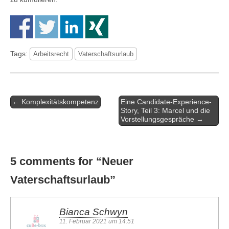
Tags:
Arbeitsrecht
Vaterschaftsurlaub
Artikel-
← Komplexitätskompetenz
Eine Candidate-Experience-
Navigation
Story, Teil 3: Marcel und die
Vorstellungsgespräche →
5 comments for “
Neuer
Vaterschaftsurlaub
”
Bianca Schwyn
11. Februar 2021 um 14:51