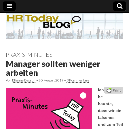
PRAXIS-MINUTES
Manager sollten weniger
arbeiten
Von
Etienne Besson
•
20. August 2019
•
8 Kommentare
Ich
be
haupte,
dass wir ein
falsches
und zum Teil