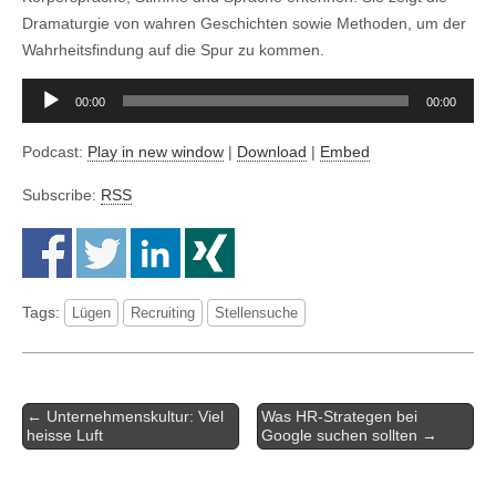
Dramaturgie von wahren Geschichten sowie Methoden, um der
Wahrheitsfindung auf die Spur zu kommen.
Audio-
00:00
00:00
Player
Podcast:
Play in new window
|
Download
|
Embed
Subscribe:
RSS
Tags:
Lügen
Recruiting
Stellensuche
Artikel-
← Unternehmenskultur: Viel
Was HR-Strategen bei
Navigation
heisse Luft
Google suchen sollten →