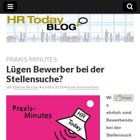
PRAXIS-MINUTES
Lügen Bewerber bei der
Stellensuche?
Von
Etienne Besson
•
6. März 2018
•
Keine Kommentare
Wi
e
ehrlich sind
Bewerbende
bei der
Stellensuch