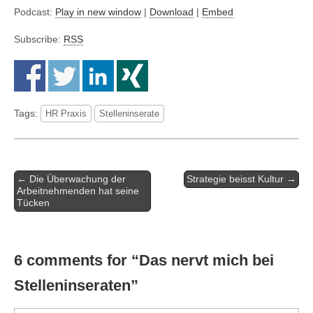
Podcast:
Play in new window
|
Download
|
Embed
Subscribe:
RSS
Tags:
HR Praxis
Stelleninserate
Artikel-
← Die Überwachung der
Strategie beisst Kultur →
Navigation
Arbeitnehmenden hat seine
Tücken
6 comments for “
Das nervt mich bei
Stelleninseraten
”