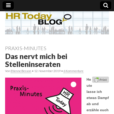
PRAXIS-MINUTES
Das nervt mich bei
Stelleninseraten
Von
Etienne Besson
•
12. November 2019
•
6 Kommentare
He
ute
lasse ich
etwas Dampf
ab und
erzähle euch