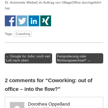
Dr. Antoinette Weibel) im Auftrag von VillageOffice durchgeführt
hat.
Tags:
Coworking
Artikel-
← Google for Jobs: noch viel
Feinjustierung oder
Navigation
Luft nach oben
Richtungswechsel? →
2 comments for “
Coworking: out of
office – into the flow?
”
Dorothea Oppelland