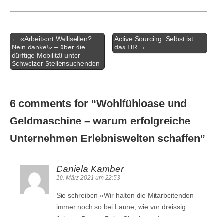
Artikel-
← «Arbeitsort Wallisellen?
Active Sourcing: Selbst ist
Navigation
Nein danke!» – über die
das HR →
dürftige Mobilität unter
Schweizer Stellensuchenden
6 comments for “
Wohlfühloase und
Geldmaschine – warum erfolgreiche
Unternehmen Erlebniswelten schaffen
”
Daniela Kamber
10. März 2021 um 22:53
Sie schreiben «Wir halten die Mitarbeitenden
immer noch so bei Laune, wie vor dreissig