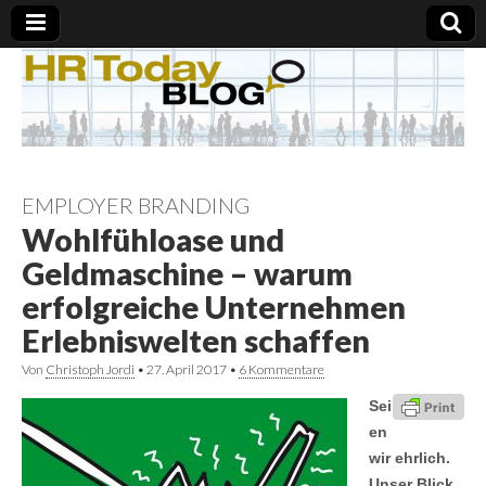
EMPLOYER BRANDING
Wohlfühloase und
Geldmaschine – warum
erfolgreiche Unternehmen
Erlebniswelten schaffen
Von
Christoph Jordi
•
27. April 2017
•
6 Kommentare
Sei
en
wir ehrlich.
Unser Blick