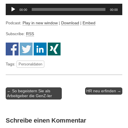
Audio-
00:00
00:00
Player
Podcast:
Play in new window
|
Download
|
Embed
Subscribe:
RSS
Tags:
Personaldaten
Artikel-
← So begeistern Sie als
HR neu erfinden →
Navigation
Arbeitgeber die GenZ-ler
Schreibe einen Kommentar