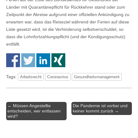
Länder mit Quarantänepflicht für Rückkehrer stand oder zum
Zeitpunkt der Abreise aufgrund einer offiziellen Ankündigung zu
erwarten war, dass das Reiseziel während der Ferien auf diese
Liste gesetzt wird, ist die Verhinderung selbstverschuldet, so
dass die Lohnfortzahlungspflicht (und der Kündigungsschutz)
entfällt.
Tags:
Arbeitsrecht
Coronavirus
Gesundheitsmanagement
Artikel-
← Müssen Angestellte
Die Pandemie ist vorbei und
Navigation
entscheiden, wer entlassen
keiner kommt zurück →
wird?