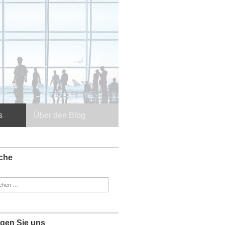
s
Über den Blog
che
en
:
lgen Sie uns