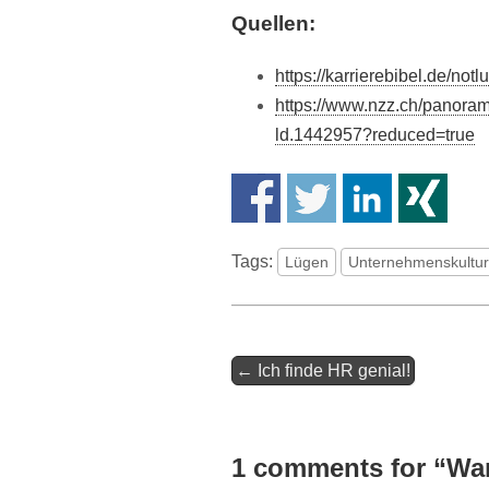
Quellen:
https://karrierebibel.de/no
https://www.nzz.ch/panoram
ld.1442957?reduced=true
Tags:
Lügen
Unternehmenskultur
Artikel-
← Ich finde HR genial!
Navigation
1 comments for “
Wan