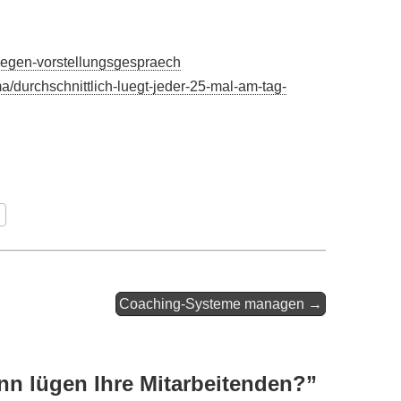
tluegen-vorstellungsgespraech
a/durchschnittlich-luegt-jeder-25-mal-am-tag-
Coaching-Systeme managen →
n lügen Ihre Mitarbeitenden?
”