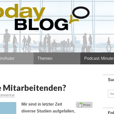
in/Autor
Themen
Podcast: Minute
Su
e Mitarbeitenden?
Such
Kommentar
nach
Mir sind in letzter Zeit
diverse Studien aufgefallen,
Fo