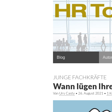
Hauptmenü
Springe
Blog
Autor
zum
Inhalt
JUNGE FACHKRÄFTE
Wann lügen Ihr
Von
Urs Casty
•
26. August 2021
•
1 