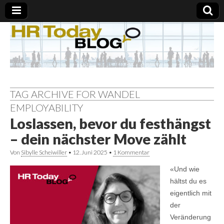
TAG ARCHIVE FOR WANDEL
EMPLOYABILITY
Loslassen, bevor du festhängst
– dein nächster Move zählt
Von
Sibylle Scheiwiller
•
12. Juni 2025
•
1 Kommentar
«Und wie
hältst du es
eigentlich mit
der
Veränderung