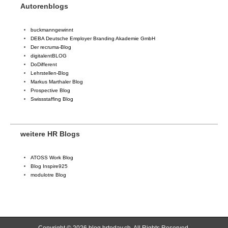
Autorenblogs
buckmanngewinnt
DEBA Deutsche Employer Branding Akademie GmbH
Der recruma-Blog
digitalentBLOG
DoDifferent
Lehrstellen-Blog
Markus Marthaler Blog
Prospective Blog
Swissstaffing Blog
weitere HR Blogs
ATOSS Work Blog
Blog Inspire925
modulotre Blog
Copyright © 2026
blog.hrtoday.ch
. All Rights Reserved.