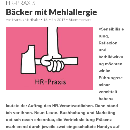
HR-PRAXIS
Bäcker mit Mehlallergie
Von
Markus Marthaler
•
16. März 2017
•
8 Kommentare
«Sensibilisie
rung,
Reflexion
und
Vorbildwirku
ng möchten
wir im
Führungsse
minar
vermittelt
haben»,
lautete der Auftrag des HR-Verantwortlichen. Dann stand
ich vor ihnen. Neun Leute: Buchhaltung und Marketing
optisch rasch erkennbar, die Vertriebsleitung Präsenz
markierend durch jeweils zwei eingeschaltete Handys auf