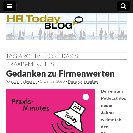
TAG ARCHIVE FOR PRAXIS
PRAXIS-MINUTES
Gedanken zu Firmenwerten
Von
Etienne Besson
•
14. Januar 2020
•
Keine Kommentare
Den ersten
Podcast des
neuen
Jahres
widme ich
den