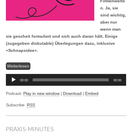
Firmenwerte
n. Ja, sie
sind wichtig,
aber nur
wenn man
sie gescheit formuliert und sich auch daran hält. Einige
(zugegeben diskutable) Überlegungen dazu, inklusive
«Schnapsidee».
Aud
Weiterlesen
Pla
00:00
00:00
Podcast:
Play in new window
|
Download
|
Embed
Subscribe:
RSS
PRAXIS-MINUTES