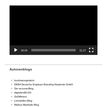
Video-
Player
00:00
01:27
Autorenblogs
buckmanngewinnt
DEBA Deutsche Employer Branding Akademie GmbH
Der recruma-Blog
digitalentBLOG
DoDifferent
Lehrstellen-Blog
Markus Marthaler Blog