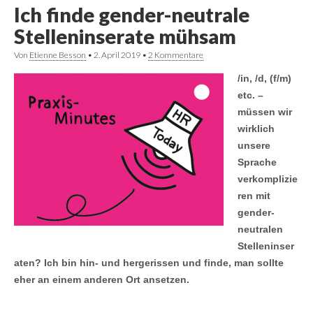
Ich finde gender-neutrale
Stelleninserate mühsam
Von
Etienne Besson
•
2. April 2019
•
2 Kommentare
/in, /d, (f/m)
etc. –
müssen wir
wirklich
unsere
Sprache
verkomplizie
ren mit
gender-
neutralen
Stelleninser
aten? Ich bin hin- und hergerissen und finde, man sollte
eher an einem anderen Ort ansetzen.