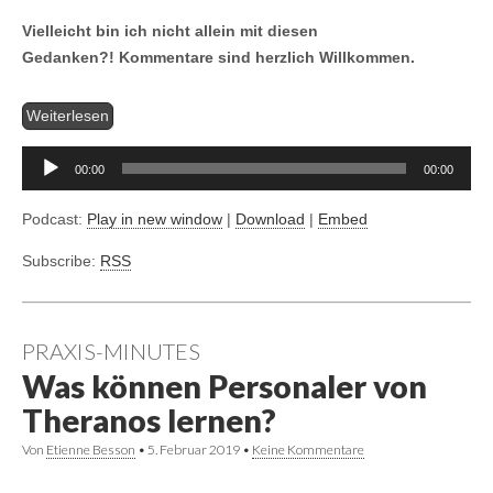
Vielleicht bin ich nicht allein mit diesen
Gedanken?!
Kommentare sind herzlich Willkommen.
Aud
Weiterlesen
Pla
00:00
00:00
Podcast:
Play in new window
|
Download
|
Embed
Subscribe:
RSS
PRAXIS-MINUTES
Was können Personaler von
Theranos lernen?
Von
Etienne Besson
•
5. Februar 2019
•
Keine Kommentare