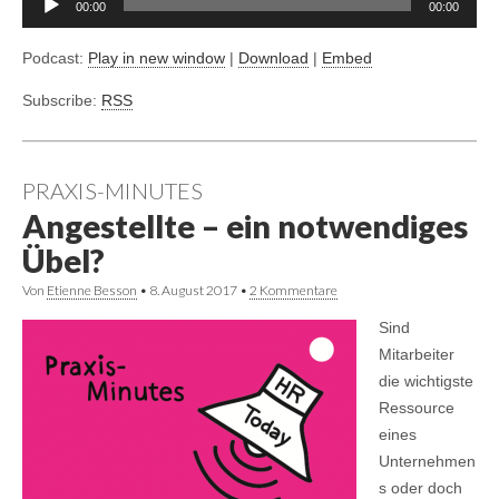
00:00
00:00
Podcast:
Play in new window
|
Download
|
Embed
Subscribe:
RSS
PRAXIS-MINUTES
Angestellte – ein notwendiges
Übel?
Von
Etienne Besson
•
8. August 2017
•
2 Kommentare
Sind
Mitarbeiter
die wichtigste
Ressource
eines
Unternehmen
s oder doch