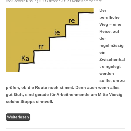
Von
Cordelia Kissling
•
10. Oktober 2019
•
Keine Kommentare
Der
berufliche
Weg – eine
Reise, auf
der
regelmässig
ein
Zwischenhal
t eingelegt
werden
sollte, um zu
prüfen, ob die Route noch stimmt. Denn auch wenn alles
gut läuft, sind gerade für Arbeitnehmende um Mitte Vierzig
solche Stopps sinnvoll.
Weiterlesen