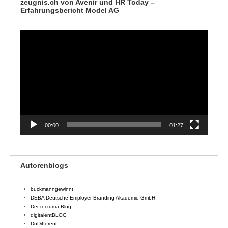
zeugnis.ch von Avenir und HR Today –
Erfahrungsbericht Model AG
Video-
Player
00:00
01:27
Autorenblogs
buckmanngewinnt
DEBA Deutsche Employer Branding Akademie GmbH
Der recruma-Blog
digitalentBLOG
DoDifferent