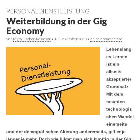
PERSONALDIENSTLEISTUNG
Weiterbildung in der Gig
Economy
Von
Myra Fischer-Rosinger
•
13. Dezember 2018
•
Keine Kommentare
Lebenslang
es Lernen
ist ein
allseits
akzeptierter
Grundsatz.
Mit dem
rasanten
technologis
chen Wandel
einerseits
und der demografischen Alterung andererseits, gilt er je
länger je mehr. Doch wie bildet man sich künftig in der Gig