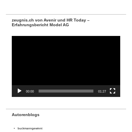
zeugnis.ch von Avenir und HR Today –
Erfahrungsbericht Model AG
Video-
Player
00:00
01:27
Autorenblogs
buckmanngewinnt