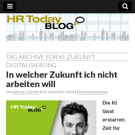
TAG ARCHIVE FOR KI-ZUKUNFT
DIGITALISIERUNG
In welcher Zukunft ich nicht
arbeiten will
Von
Joel Luc Cachelin
•
21. November 2024
•
Keine Kommentare
Die KI
lässt
erstarren.
Zeit für