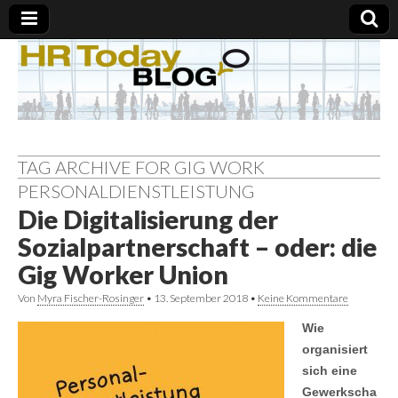
TAG ARCHIVE FOR GIG WORK
PERSONALDIENSTLEISTUNG
Die Digitalisierung der
Sozialpartnerschaft – oder: die
Gig Worker Union
Von
Myra Fischer-Rosinger
•
13. September 2018
•
Keine Kommentare
Wie
organisiert
sich eine
Gewerkscha