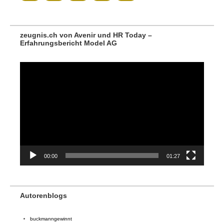
zeugnis.ch von Avenir und HR Today –
Erfahrungsbericht Model AG
Video-
Player
00:00
01:27
Autorenblogs
buckmanngewinnt