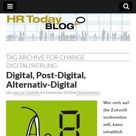
TAG ARCHIVE FOR CHANGE
DIGITALISIERUNG
Digital, Post-Digital,
Alternativ-Digital
Von
Joel Luc Cachelin
•
6. Dezember 2018
•
3 Kommentare
Wer sich auf
die Zukunft
vorbereiten
will, kann
inhaltlich