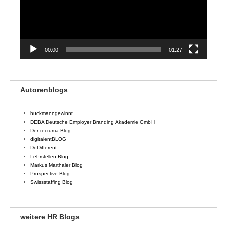
00:00
01:27
Autorenblogs
buckmanngewinnt
DEBA Deutsche Employer Branding Akademie GmbH
Der recruma-Blog
digitalentBLOG
DoDifferent
Lehrstellen-Blog
Markus Marthaler Blog
Prospective Blog
Swissstaffing Blog
weitere HR Blogs